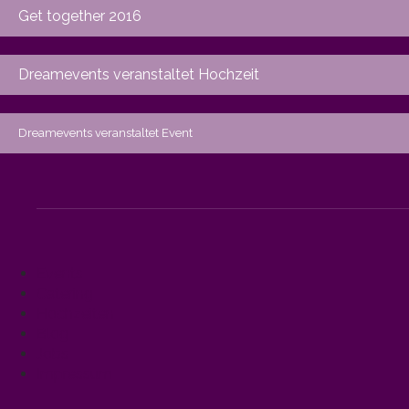
Get together 2016
Dreamevents veranstaltet Hochzeit
Dreamevents veranstaltet Event
Events
Catering
Hochzeiten
Blog
Jobs
Impressum