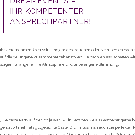
DREAMEVENTS –
IHR KOMPETENTER
ANSPRECHPARTNER!
Ihr Unternehmen feiert sein langjähriges Bestehen oder Sie möchten nach e
auf die gelungene Zusammenarbeit anstoßen? Je nach Anlass, schaffen wi
sorgen für angenehme Atmosphäre und unbefangene Stimmung.
STIMMUNGSVOLL FEIERN MI
EVENTTECHNIK
„Die beste Party auf der ich je war.“ – Ein Satz den Sie als Gastgeber gerne 
gehört oft mehr als gutgelaunte Gäste. Dfür muss man auch die perfekten
und vielleicht eine Lichtshow die Ihre Gäste in Erstaunen versetzt? Greifen