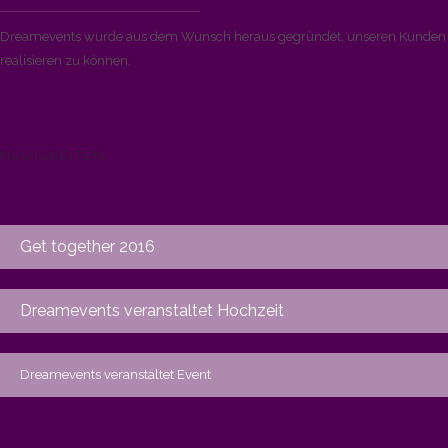
Dreamevents wurde aus dem Wunsch heraus gegründet, unseren Kunden di
realisieren zu können.
NEUIGKEITEN
Get together 2016
Dreamevents veranstaltet Hochzeit
Dreamevents veranstaltet Event