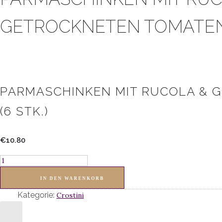
GETROCKNETEN TOMATEN (
PARMASCHINKEN MIT RUCOLA & 
(6 STK.)
€
10.80
Parmaschinken
mit
IN DEN WARENKORB
Rucola
Kategorie:
&
Crostini
getrockneten
Tomaten