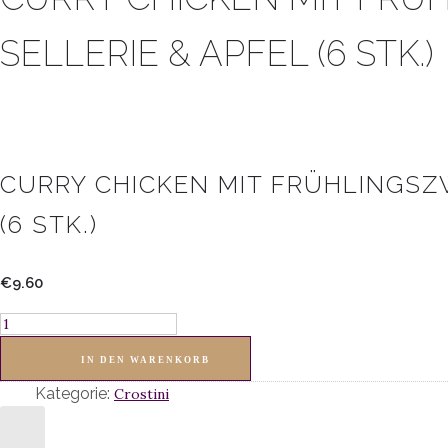
SELLERIE & APFEL (6 STK.)
CURRY CHICKEN MIT FRÜHLINGSZW
(6 STK.)
€
9.60
Curry
Chicken
IN DEN WARENKORB
mit
Kategorie:
Frühlingszwiebel,
Crostini
Sellerie
&