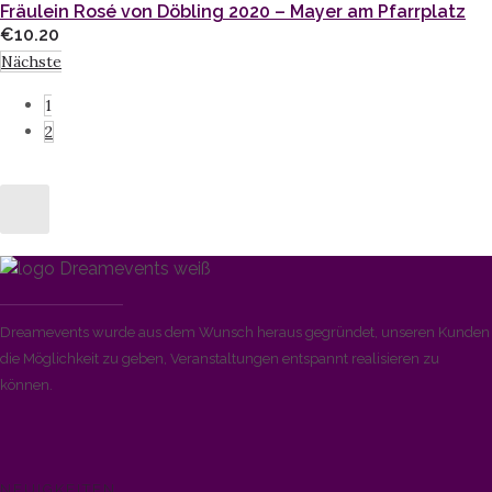
Fräulein Rosé von Döbling 2020 – Mayer am Pfarrplatz
€
10.20
Nächste
1
2
Dreamevents wurde aus dem Wunsch heraus gegründet, unseren Kunden
die Möglichkeit zu geben, Veranstaltungen entspannt realisieren zu
können.
NEUIGKEITEN