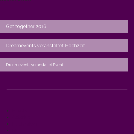
Get together 2016
Dreamevents veranstaltet Hochzeit
Dreamevents veranstaltet Event
Events
Catering
Hochzeiten
Blog