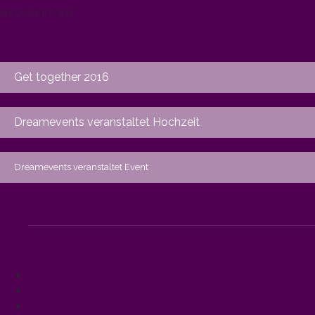
NEUIGKEITEN
Get together 2016
Dreamevents veranstaltet Hochzeit
Dreamevents veranstaltet Event
Events
Catering
Hochzeiten