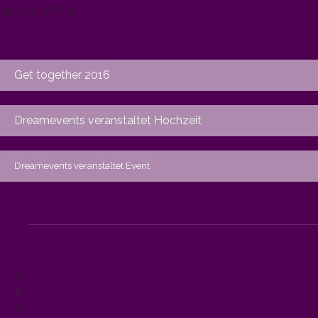
NEUIGKEITEN
Get together 2016
Dreamevents veranstaltet Hochzeit
Dreamevents veranstaltet Event
Events
Catering
Hochzeiten