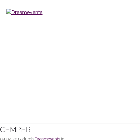
CEMPER
04.04.2017
durch
Dreamevents
in