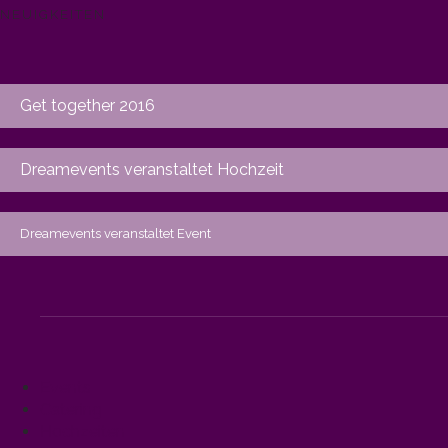
NEUIGKEITEN
Get together 2016
Dreamevents veranstaltet Hochzeit
Dreamevents veranstaltet Event
Events
Catering
Hochzeiten