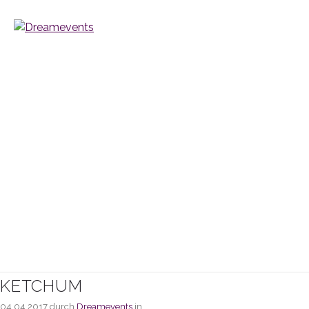
KETCHUM
04.04.2017
durch
Dreamevents
in