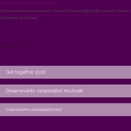
Dreamevents wurde aus dem Wunsch heraus gegründet, unseren Kunden di
realisieren zu können.
NEUIGKEITEN
Get together 2016
Dreamevents veranstaltet Hochzeit
Dreamevents veranstaltet Event