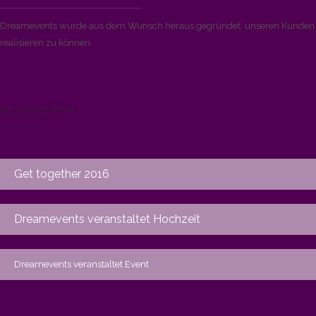
Dreamevents wurde aus dem Wunsch heraus gegründet, unseren Kunden di
realisieren zu können.
NEUIGKEITEN
Get together 2016
Dreamevents veranstaltet Hochzeit
Dreamevents veranstaltet Event