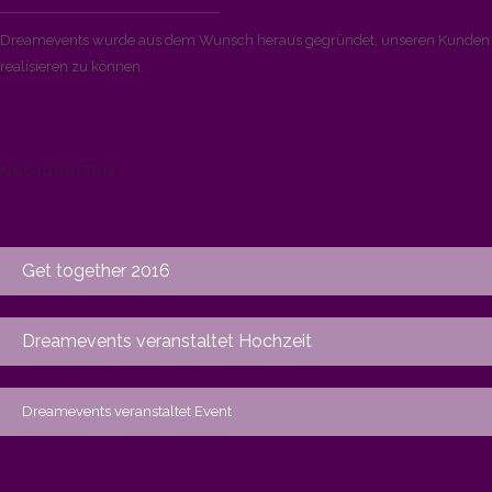
Dreamevents wurde aus dem Wunsch heraus gegründet, unseren Kunden di
realisieren zu können.
NEUIGKEITEN
Get together 2016
Dreamevents veranstaltet Hochzeit
Dreamevents veranstaltet Event