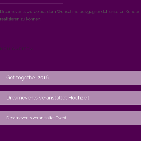
Dreamevents wurde aus dem Wunsch heraus gegründet, unseren Kunden di
realisieren zu können.
NEUIGKEITEN
Get together 2016
Dreamevents veranstaltet Hochzeit
Dreamevents veranstaltet Event