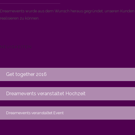
Dreamevents wurde aus dem Wunsch heraus gegründet, unseren Kunden di
realisieren zu können.
NEUIGKEITEN
Get together 2016
Dreamevents veranstaltet Hochzeit
Dreamevents veranstaltet Event