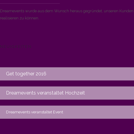
Dreamevents wurde aus dem Wunsch heraus gegründet, unseren Kunden di
realisieren zu können.
NEUIGKEITEN
Get together 2016
Dreamevents veranstaltet Hochzeit
Dreamevents veranstaltet Event